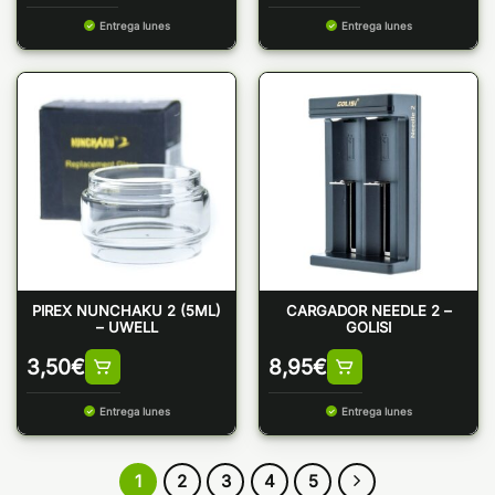
Entrega lunes
Entrega lunes
PIREX NUNCHAKU 2 (5ML)
CARGADOR NEEDLE 2 –
– UWELL
GOLISI
3,50
€
8,95
€
Entrega lunes
Entrega lunes
1
2
3
4
5