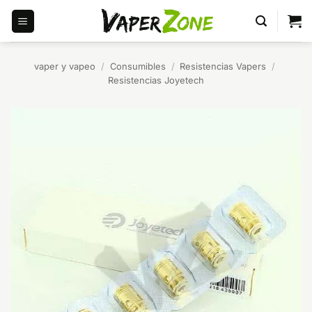
Saltar
al
contenido
vaper y vapeo
/
Consumibles
/
Resistencias Vapers
/
Resistencias Joyetech