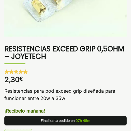
RESISTENCIAS EXCEED GRIP 0,5OHM
– JOYETECH
2,30
€
Valorado
1
con
5
de 5
en base a
Resistencias para pod exceed grip diseñada para
valoración
de un
funcionar entre 20w a 35w
cliente
¡Recíbelo mañana!
Finaliza tu pedido en
07h 45m