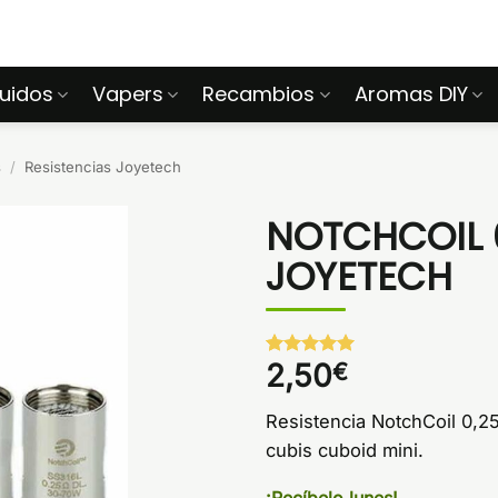
quidos
Vapers
Recambios
Aromas DIY
s
/
Resistencias Joyetech
NOTCHCOIL 
JOYETECH
2,50
€
Valorado
1
con
5
de 5
en base a
Resistencia NotchCoil 0,2
valoración
de un
cubis cuboid mini.
cliente