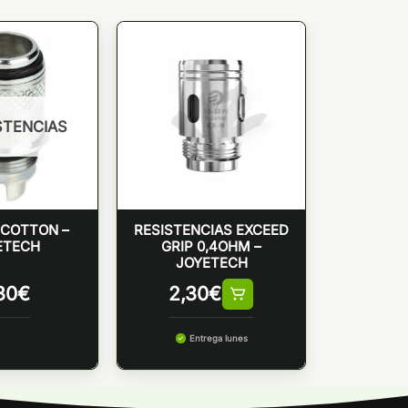
STENCIAS
 COTTON –
RESISTENCIAS EXCEED
ETECH
GRIP 0,4OHM –
JOYETECH
30
€
2,30
€
Entrega lunes