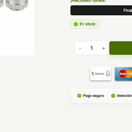
¡Recíbelo lunes!
Fina
En stock
NOTCHCOIL 0,25 OHM - JO
Pago seguro
Atención