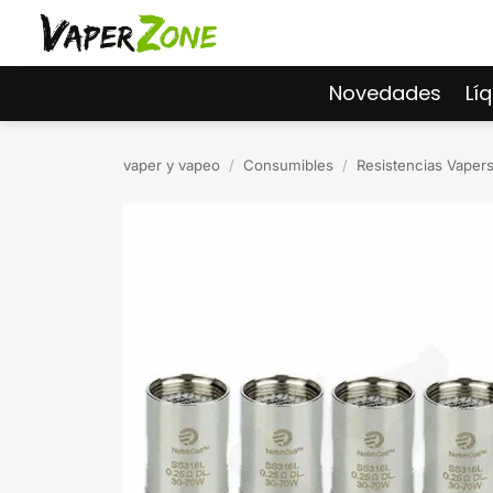
Saltar
al
contenido
Novedades
Lí
vaper y vapeo
/
Consumibles
/
Resistencias Vaper