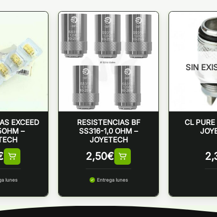
SIN EXI
IAS EXCEED
RESISTENCIAS BF
CL PURE
,5OHM –
SS316-1,0 OHM –
JOY
TECH
JOYETECH
€
2,50
€
2,
ga lunes
Entrega lunes