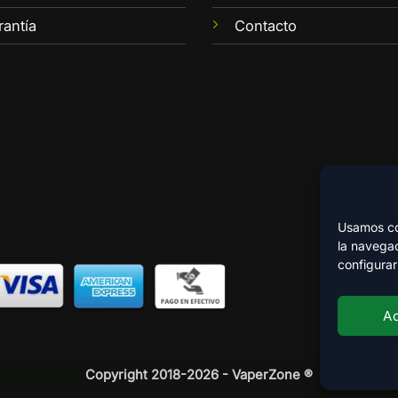
rantía
Contacto
Usamos coo
la navegac
configurar
A
Copyright 2018-2026 - VaperZone ®