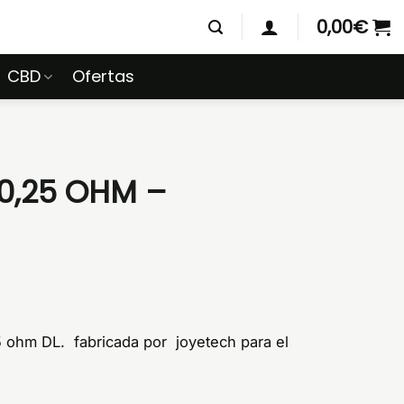
0,00
€
CBD
Ofertas
0,25 OHM –
5 ohm DL. fabricada por joyetech para el