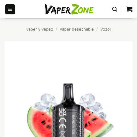
Saltar
al
contenido
vaper y vapeo
/
Vaper desechable
/
Vozol