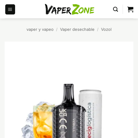
Saltar
al
contenido
vaper y vapeo
/
Vaper desechable
/
Vozol