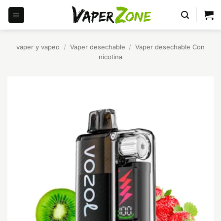
Saltar
al
contenido
vaper y vapeo
/
Vaper desechable
/
Vaper desechable Con
nicotina