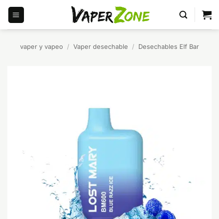
Saltar
al
contenido
vaper y vapeo
/
Vaper desechable
/
Desechables Elf Bar