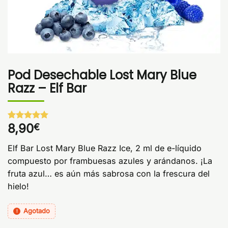
Pod Desechable Lost Mary Blue
Razz – Elf Bar
8,90
€
Valorado
1
con
5
de 5
en base a
Elf Bar Lost Mary Blue Razz Ice, 2 ml de e-líquido
valoración
de un
compuesto por frambuesas azules y arándanos. ¡La
cliente
fruta azul… es aún más sabrosa con la frescura del
hielo!
Agotado