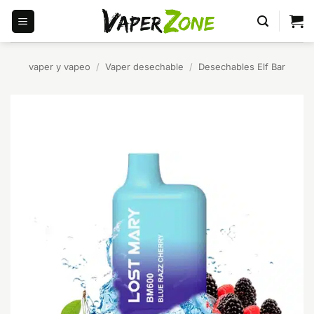
Saltar
al
contenido
vaper y vapeo
/
Vaper desechable
/
Desechables Elf Bar