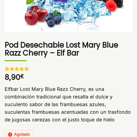
Pod Desechable Lost Mary Blue
Razz Cherry – Elf Bar
8,90
€
Valorado
1
con
5
de 5
en base a
Elfbar Lost Mary Blue Razz Cherry, es una
valoración
de un
combinación tradicional que resalta el dulce y
cliente
suculento sabor de las frambuesas azules,
suculentas frambuesas acentuadas con un trasfondo
de jugosas cerezas con el justo toque de hielo
Agotado