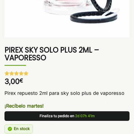
PIREX SKY SOLO PLUS 2ML –
VAPORESSO
3,00
€
Valorado
1
con
5
de 5
en base a
Pirex repuesto 2ml para sky solo plus de vaporesso
valoración
de un
cliente
¡Recíbelo martes!
Finaliza tu pedido en
2d 07h 41m
En stock