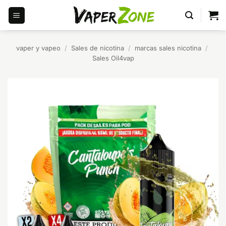
Saltar
al
contenido
vaper y vapeo
/
Sales de nicotina
/
marcas sales nicotina
/
Sales Oil4vap