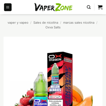
Saltar
al
contenido
vaper y vapeo
/
Sales de nicotina
/
marcas sales nicotina
/
Oxva Salts