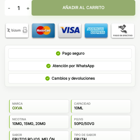
Oxva Ox Passion Salts Melon Berries 10ml cantidad
AÑADIR AL CARRITO
Pago seguro
Atención por WhatsApp
Cambios y devoluciones
MARCA
CAPACIDAD
OXVA
10ML
NICOTINA
PG/VG
10MG, 15MG, 20MG
50PG/50VG
SABOR
TIPO DE SABOR
FRUTOS ROJOS, MELÓN
FRUTAL