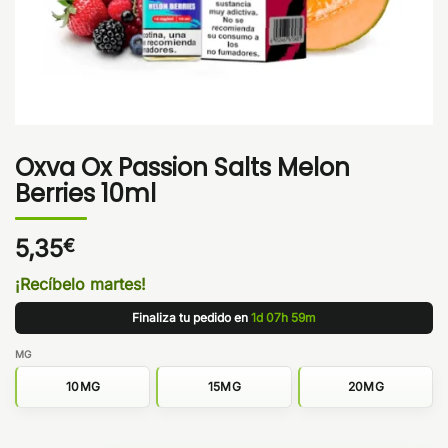
Oxva Ox Passion Salts Melon
Berries 10ml
5,35
€
¡Recíbelo martes!
Finaliza tu pedido en
1d 07h 59m
MG
10MG
15MG
20MG