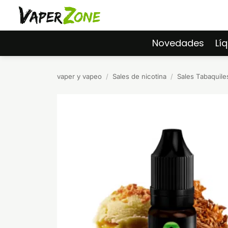
Saltar
al
contenido
Novedades
Lí
vaper y vapeo
/
Sales de nicotina
/
Sales Tabaquile