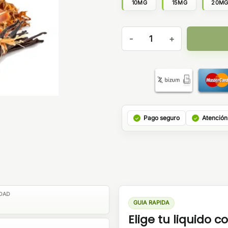
10MG
15MG
20M
Montreal Original Salts Velve
Pago seguro
Atención
DAD
GUIA RAPIDA
Elige tu liquido co