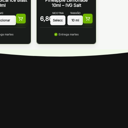
pical Ice Blast
Pineapple Lemonade
0ml
10ml – IVG Salt
MG
NICOTINA
TAMAÑO
6,80
€
ega martes
Entrega martes