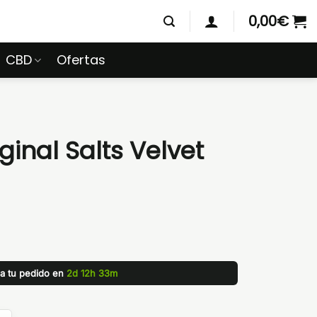
0,00
€
CBD
Ofertas
ginal Salts Velvet
za tu pedido en
2d 12h 33m