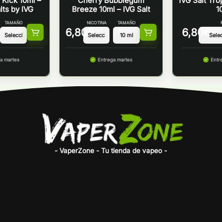
 Kick 10ml –
Cherry Bubblegum
IVG Salt Tro
ts by IVG
Breeze 10ml – IVG Salt
1
TAMAÑO
NICOTINA
TAMAÑO
6,80
€
6,80
€
a martes
Entrega martes
Entr
- VaperZone - Tu tienda de vapeo -