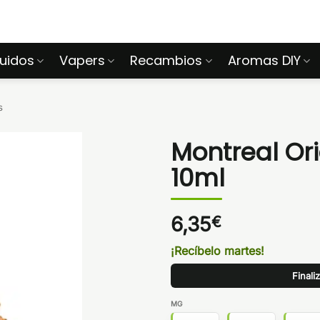
quidos
Vapers
Recambios
Aromas DIY
s
Montreal Ori
10ml
6,35
€
¡Recíbelo martes!
Finali
MG