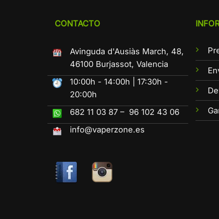
CONTACTO
INFO
Pr
Avinguda d'Ausiàs March, 48,
46100 Burjassot, Valencia
En
10:00h - 14:00h | 17:30h -
De
20:00h
Ga
682 11 03 87 – 96 102 43 06
info@vaperzone.es