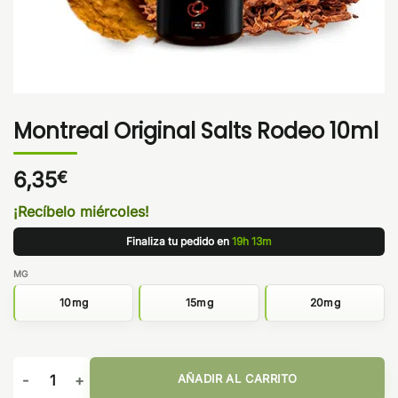
Montreal Original Salts Rodeo 10ml
6,35
€
¡Recíbelo miércoles!
Finaliza tu pedido en
19h 13m
MG
10mg
15mg
20mg
Montreal Original Salts Rodeo 10ml cantidad
AÑADIR AL CARRITO