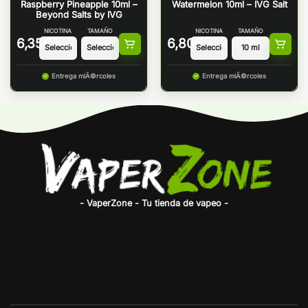
Raspberry Pineapple 10ml –
Watermelon 10ml – IVG Salt
Beyond Salts by IVG
NICOTINA
TAMAÑO
NICOTINA
TAMAÑO
6,35
€
6,80
€
Entrega miÃ©rcoles
Entrega miÃ©rcoles
- VaperZone - Tu tienda de vapeo -