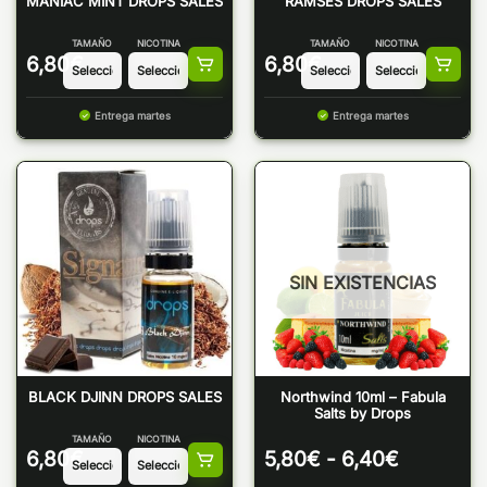
MANIAC MINT DROPS SALES
RAMSES DROPS SALES
TAMAÑO
NICOTINA
TAMAÑO
NICOTINA
6,80
€
6,80
€
Entrega martes
Entrega martes
SIN EXISTENCIAS
BLACK DJINN DROPS SALES
Northwind 10ml – Fabula
Salts by Drops
TAMAÑO
NICOTINA
Rango
6,80
€
5,80
€
-
6,40
€
de