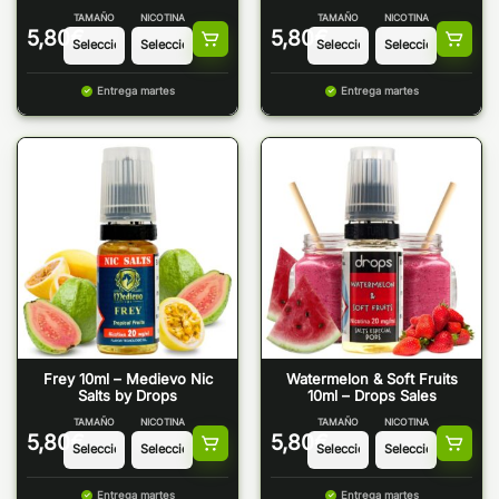
TAMAÑO
NICOTINA
TAMAÑO
NICOTINA
5,80
€
5,80
€
Entrega martes
Entrega martes
Frey 10ml – Medievo Nic
Watermelon & Soft Fruits
Salts by Drops
10ml – Drops Sales
TAMAÑO
NICOTINA
TAMAÑO
NICOTINA
5,80
€
5,80
€
Entrega martes
Entrega martes