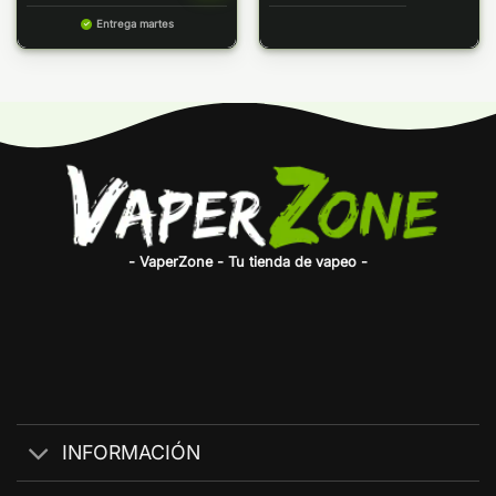
precios:
Entrega martes
desde
5,80€
hasta
6,40€
- VaperZone - Tu tienda de vapeo -
INFORMACIÓN