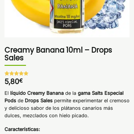
Creamy Banana 10ml – Drops
Sales
5,80
€
Valorado
1
con
5
de 5
en base a
El
líquido Creamy Banana
de la
gama Salts Especial
valoración
de un
Pods
de
Drops Sales
permite experimentar el cremoso
cliente
y delicioso sabor de los plátanos canarios más
dulces, mezclados con hielo picado.
Características: