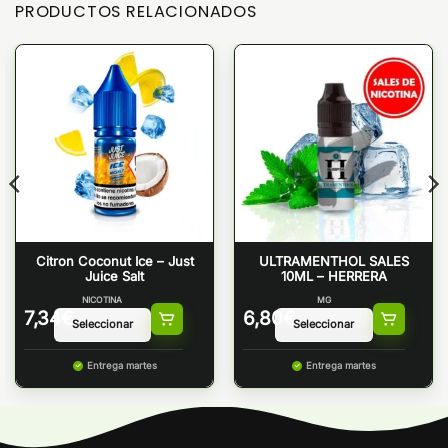
PRODUCTOS RELACIONADOS
Citron Coconut Ice – Just
ULTRAMENTHOL SALES
Juice Salt
10ML – HERRERA
NICOTINA
MG
7,34
€
6,80
€
Entrega martes
Entrega martes