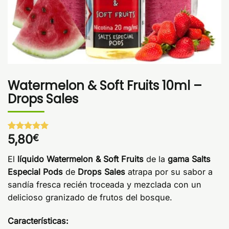
Watermelon & Soft Fruits 10ml –
Drops Sales
5,80
€
Valorado
1
con
5
de 5
en base a
El
líquido Watermelon & Soft Fruits
de la
gama Salts
valoración
de un
Especial Pods
de
Drops Sales
atrapa por su sabor a
cliente
sandía fresca recién troceada y mezclada con un
delicioso granizado de frutos del bosque.
Características: