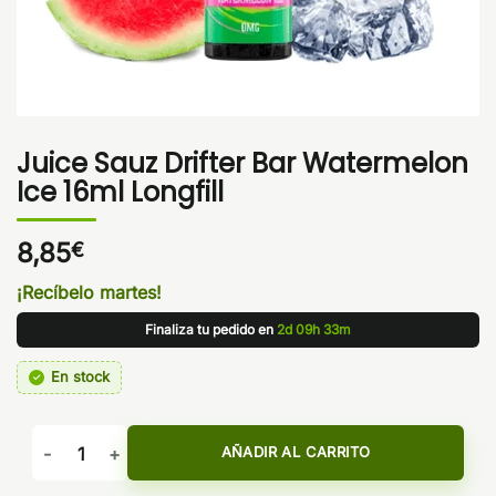
Juice Sauz Drifter Bar Watermelon
Ice 16ml Longfill
8,85
€
¡Recíbelo martes!
Finaliza tu pedido en
2d 09h 33m
En stock
Juice Sauz Drifter Bar Watermelon Ice 16ml Longfill cantidad
AÑADIR AL CARRITO