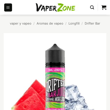
Saltar
al
contenido
vaper y vapeo
/
Aromas de vapeo
/
Longfill
/
Drifter Bar