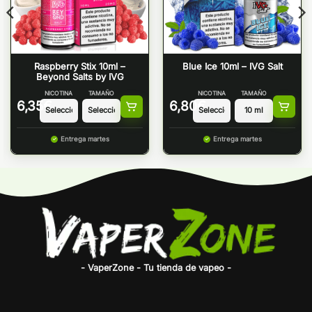
Raspberry Stix 10ml –
Blue Ice 10ml – IVG Salt
Beyond Salts by IVG
NICOTINA
TAMAÑO
NICOTINA
TAMAÑO
6,35
€
6,80
€
Entrega martes
Entrega martes
- VaperZone - Tu tienda de vapeo -