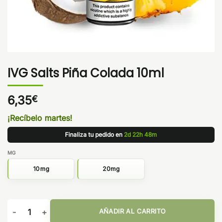
IVG Salts Piña Colada 10ml
6,35
€
¡Recíbelo martes!
Finaliza tu pedido en
2d 22h 48m
MG
10mg
20mg
IVG Salts Piña Colada 10ml cantidad
AÑADIR AL CARRITO