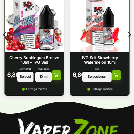
Cherry Bubblegum Breeze
IVG Salt Strawberry
10ml – IVG Salt
Watermelon 10ml
NICOTINA
TAMAÑO
MG
6,80
€
6,80
€
Entrega martes
Entrega martes