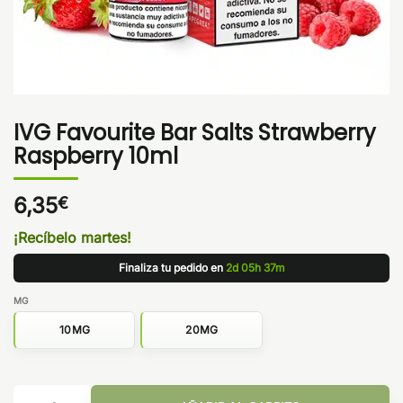
IVG Favourite Bar Salts Strawberry
Raspberry 10ml
6,35
€
¡Recíbelo martes!
Finaliza tu pedido en
2d 05h 37m
MG
10MG
20MG
IVG Favourite Bar Salts Strawberry Raspberry 10ml cantidad