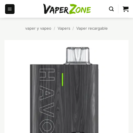
Saltar
al
contenido
vaper y vapeo
/
Vapers
/
Vaper recargable