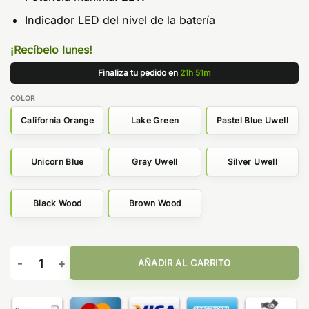
Indicador LED del nivel de la batería
¡Recíbelo lunes!
Finaliza tu pedido en
21h 51m
COLOR
California Orange
Lake Green
Pastel Blue Uwell
Unicorn Blue
Gray Uwell
Silver Uwell
Black Wood
Brown Wood
Havok R 950mAh - Uwell cantidad
AÑADIR AL CARRITO