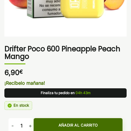
Drifter Poco 600 Pineapple Peach
Mango
6,90
€
¡Recíbelo mañana!
Finaliza tu pedido en
04h 43m
En stock
Drifter Poco 600 Pineapple Peach Mango cantidad
AÑADIR AL CARRITO