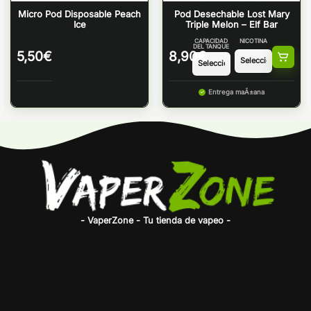
Micro Pod Disposable Peach
Pod Desechable Lost Mary
Ice
Triple Melon – Elf Bar
CAPACIDAD
NICOTINA
DEL TANQUE
5,50
€
8,90
€
Entrega maÃ±ana
- VaperZone - Tu tienda de vapeo -