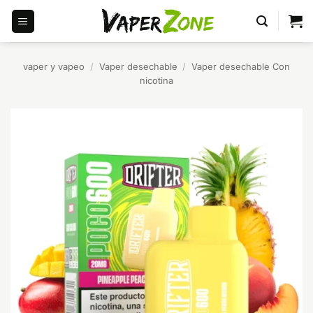
Saltar
al
contenido
vaper y vapeo
/
Vaper desechable
/
Vaper desechable Con
nicotina