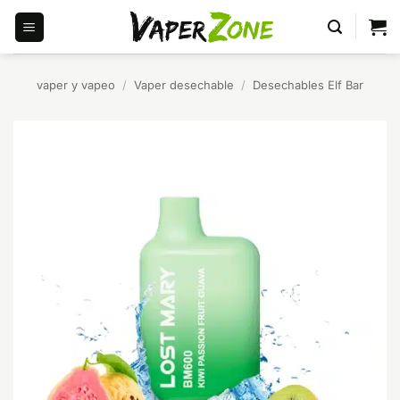
Saltar
al
contenido
vaper y vapeo
/
Vaper desechable
/
Desechables Elf Bar