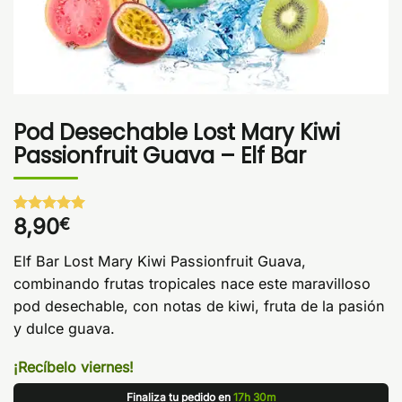
Pod Desechable Lost Mary Kiwi
Passionfruit Guava – Elf Bar
8,90
€
Valorado
1
con
5
de 5
en base a
Elf Bar Lost Mary Kiwi Passionfruit Guava,
valoración
de un
combinando frutas tropicales nace este maravilloso
cliente
pod desechable, con notas de kiwi, fruta de la pasión
y dulce guava.
¡Recíbelo viernes!
Finaliza tu pedido en
17h 30m