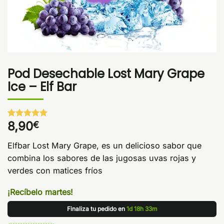
Pod Desechable Lost Mary Grape
Ice – Elf Bar
8,90
€
Valorado
1
con
5
de 5
en base a
Elfbar Lost Mary Grape, es un delicioso sabor que
valoración
de un
combina los sabores de las jugosas uvas rojas y
cliente
verdes con matices fríos
¡Recíbelo martes!
Finaliza tu pedido en
1d 18h 33m