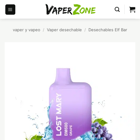
Saltar
al
contenido
vaper y vapeo
/
Vaper desechable
/
Desechables Elf Bar