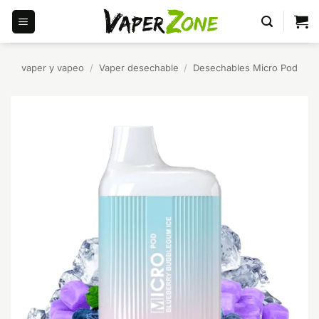
Saltar
al
contenido
vaper y vapeo
/
Vaper desechable
/
Desechables Micro Pod