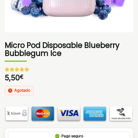
Micro Pod Disposable Blueberry
Bubblegum Ice
5,50
€
Valorado
1
con
5
de 5
en base a
Agotado
valoración
de un
cliente
Pago seguro