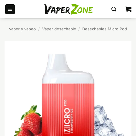
Saltar
al
contenido
vaper y vapeo
/
Vaper desechable
/
Desechables Micro Pod