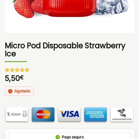
Micro Pod Disposable Strawberry
Ice
5,50
€
Valorado
1
con
5
de 5
en base a
Agotado
valoración
de un
cliente
Pago seguro