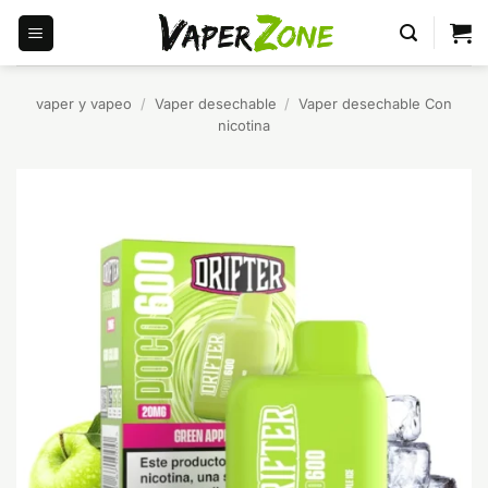
Saltar
al
contenido
vaper y vapeo
/
Vaper desechable
/
Vaper desechable Con
nicotina