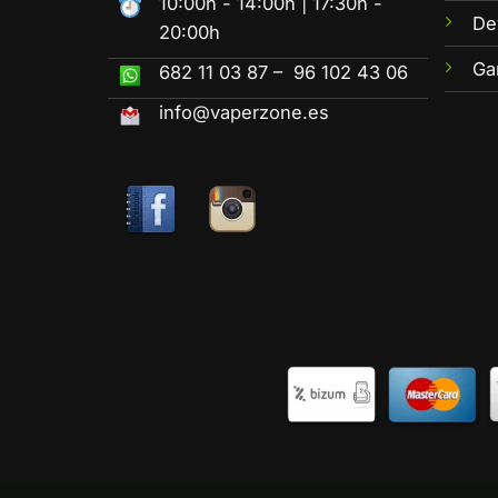
10:00h - 14:00h | 17:30h -
De
20:00h
Ga
682 11 03 87 – 96 102 43 06
info@vaperzone.es