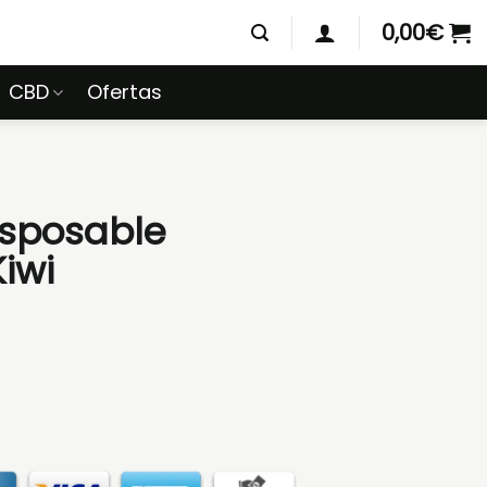
0,00
€
CBD
Ofertas
isposable
iwi