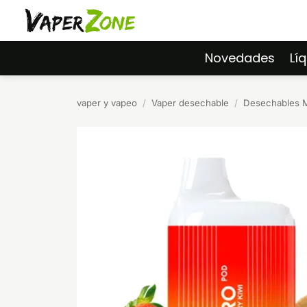
Saltar
al
contenido
Novedades
Lí
vaper y vapeo
/
Vaper desechable
/
Desechables M