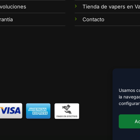
voluciones
Tienda de vapers en Va
rantía
Contacto
Usamos coo
la navegac
configurar
A