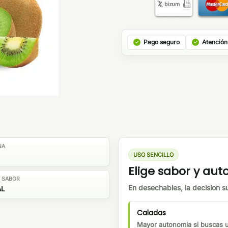
Pago seguro
Atención
NA
USO SENCILLO
Elige sabor y au
E SABOR
En desechables, la decision su
AL
Caladas
Mayor autonomia si buscas us