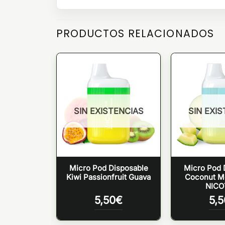
PRODUCTOS RELACIONADOS
TENCIAS
SIN EXISTENCIAS
SIN EXI
isposable
Micro Pod Disposable
Micro Pod 
 20mg
Kiwi Passionfruit Guava
Coconut M
NICO
0
€
5,50
€
5,5