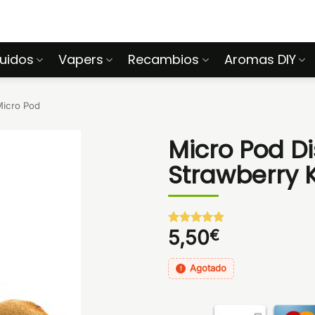
quidos
Vapers
Recambios
Aromas DIY
icro Pod
Micro Pod D
Strawberry K
5,50
€
Valorado
1
con
5
de 5
en base a
valoración
Agotado
de un
cliente