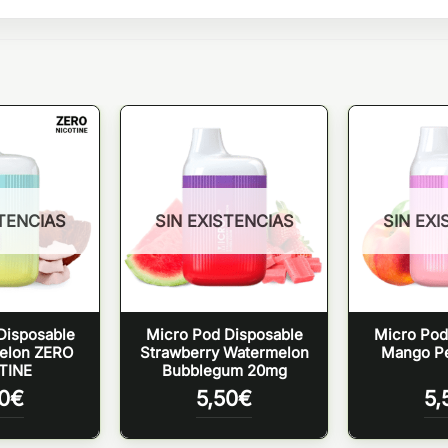
STENCIAS
SIN EXISTENCIAS
SIN EXI
Disposable
Micro Pod Disposable
Micro Pod
elon ZERO
Strawberry Watermelon
Mango P
TINE
Bubblegum 20mg
0
€
5,50
€
5,