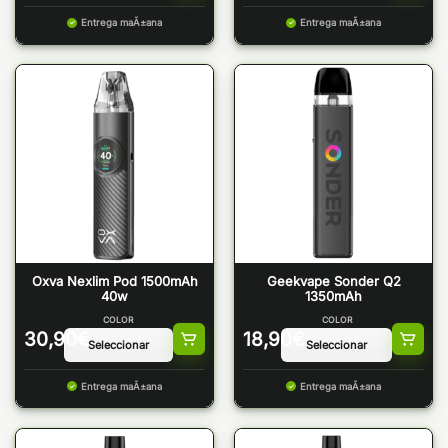
Entrega maÃ±ana
Entrega maÃ±ana
Oxva Nexlim Pod 1500mAh
Geekvape Sonder Q2
40w
1350mAh
COLOR
COLOR
30,90
€
18,90
€
Entrega maÃ±ana
Entrega maÃ±ana