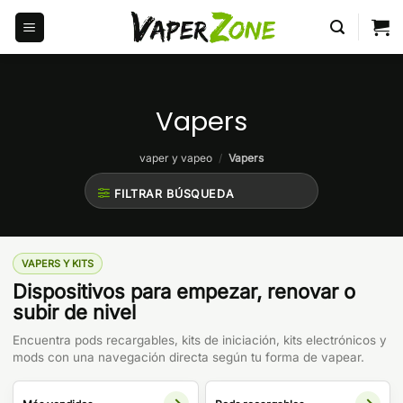
Saltar
al
contenido
Vapers
vaper y vapeo
/
Vapers
FILTRAR BÚSQUEDA
VAPERS Y KITS
Dispositivos para empezar, renovar o
subir de nivel
Encuentra pods recargables, kits de iniciación, kits electrónicos y
mods con una navegación directa según tu forma de vapear.