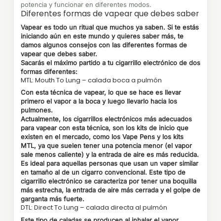
potencia y funcionar en diferentes modos.
Diferentes formas de vapear que debes saber
Vapear es todo un ritual que muchos ya saben. Si te estás
iniciando aún en este mundo y quieres saber más, te
damos algunos consejos con las diferentes formas de
vapear que debes saber.
Sacarás el máximo partido a tu cigarrillo electrónico de dos
formas diferentes:
MTL: Mouth To Lung – calada boca a pulmón
Con esta técnica de vapear, lo que se hace es llevar
primero el vapor a la boca y luego llevarlo hacia los
pulmones.
Actualmente, los cigarrillos electrónicos más adecuados
para vapear con esta técnica, son los kits de inicio que
existen en el mercado, como los Vape Pens y los kits
MTL, ya que suelen tener una potencia menor (el vapor
sale menos caliente) y la entrada de aire es más reducida.
Es ideal para aquellas personas que usan un vaper similar
en tamaño al de un cigarro convencional. Este tipo de
cigarrillo electrónico se caracteriza por tener una boquilla
más estrecha, la entrada de aire más cerrada y el golpe de
garganta más fuerte.
DTL: Direct To Lung – calada directa al pulmón
Este tipo de caladas se producen al inhalar el vapor