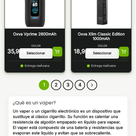
Oxva Vprime 2600mAh
Oxva Xlim Classic Edition
1000mAh
COLOR
COLOR
35,90
€
18,90
€
Entrega maÃ±ana
Entrega maÃ±ana
1
2
3
4
¿Qué es un vaper?
Un vaper o un cigarrillo electrónico es un dispositivo que
sustituye al clásico cigarrillo. Su función es calentar una
resistencia de algodón empapado en líquido para vapear.
El vaper está compuesto de una batería y resistencias que
evaporan este líquido y evitan que se sobrecaliente.