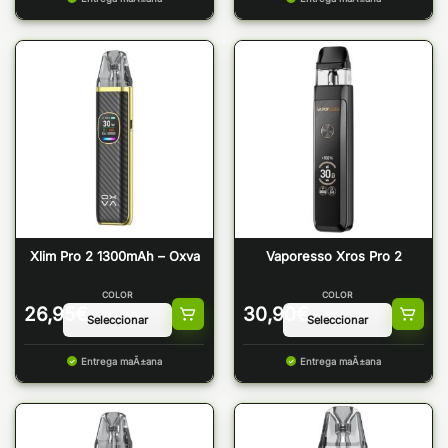
Xlim Pro 2 1300mAh – Oxva
Vaporesso Xros Pro 2
COLOR
COLOR
26,95
€
30,90
€
Entrega maÃ±ana
Entrega maÃ±ana