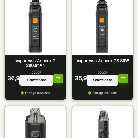
Vaporesso Armour G
Vaporesso Armour GS 80W
3000mAh
COLOR
COLOR
36,90
€
35,90
€
Entrega maÃ±ana
Entrega maÃ±ana