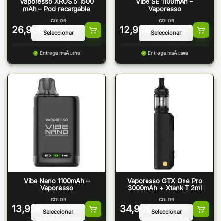
Vaporesso XROS 5 1500
Vibe SE 1100mAh –
mAh – Pod recargable
Vaporesso
COLOR
COLOR
26,90
€
12,90
€
Entrega maÃ±ana
Entrega maÃ±ana
Vibe Nano 1100mAh –
Vaporesso GTX One Pro
Vaporesso
3000mAh + Xtank T 2ml
COLOR
COLOR
13,90
€
34,90
€