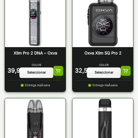
Xlim Pro 2 DNA – Oxva
Oxva Xlim SQ Pro 2
COLOR
COLOR
39,95
€
32,50
€
Entrega maÃ±ana
Entrega maÃ±ana