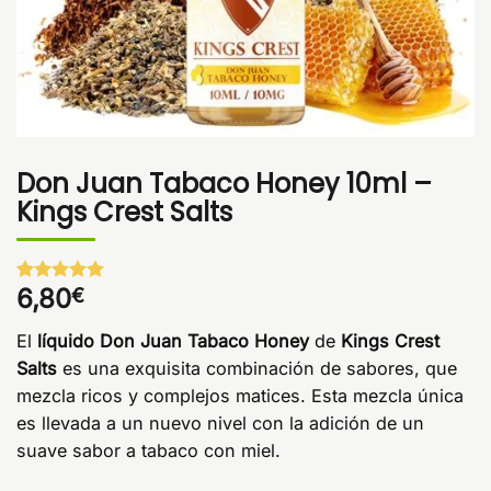
Don Juan Tabaco Honey 10ml –
Kings Crest Salts
6,80
€
Valorado
1
con
5
de 5
en base a
El
líquido Don Juan Tabaco Honey
de
Kings Crest
valoración
de un
Salts
es una exquisita combinación de sabores, que
cliente
mezcla ricos y complejos matices. Esta mezcla única
es llevada a un nuevo nivel con la adición de un
suave sabor a tabaco con miel.