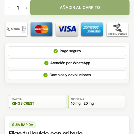
Don Juan Tabaco Honey 10ml - Kings Crest Salts cantidad
AÑADIR AL CARRITO
Pago seguro
Atención por WhatsApp
Cambios y devoluciones
MARCA
NICOTINA
KINGS CREST
10 mg | 20 mg
GUIA RAPIDA
Elige tu liquido con criterio