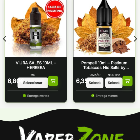
VIURA SALES 10ML –
Pompeii 10ml – Platinum
HERRERA
Tobaccos Nic Salts by
Bombo
MG
TAMAÑO
NICOTINA
6,80
€
6,35
€
Entrega martes
Entrega martes