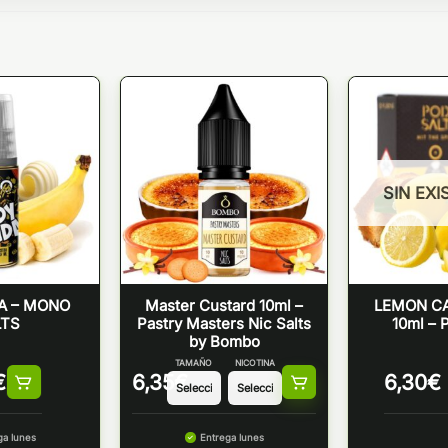
SIN EXI
DA – MONO
Master Custard 10ml –
LEMON CA
LTS
Pastry Masters Nic Salts
10ml – 
by Bombo
TAMAÑO
NICOTINA
€
6,35
€
6,30
€
ga lunes
Entrega lunes