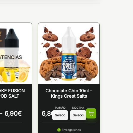
STENCIAS
KE FUSION
Chocolate Chip 10ml –
POD SALT
Kings Crest Salts
TAMAÑO
NICOTINA
Rango
-
6,90
€
6,80
€
de
precios:
desde
Entrega lunes