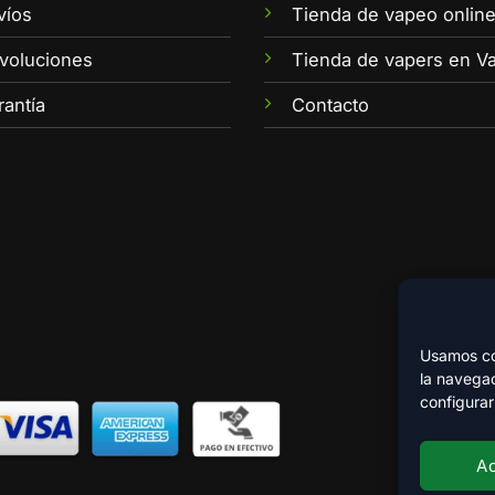
víos
Tienda de vapeo onlin
voluciones
Tienda de vapers en Va
rantía
Contacto
Usamos coo
la navegac
configurar
A