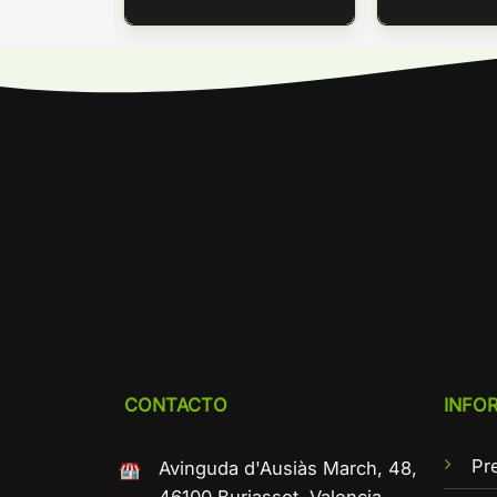
CONTACTO
INFO
Pr
Avinguda d'Ausiàs March, 48,
46100 Burjassot, Valencia