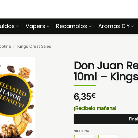
quidos
Vapers
Recambios
Aromas DIY
cotina
/
Kings Crest Sales
Don Juan Res
10ml – Kings
6,35
€
¡Recíbelo mañana!
Fina
NICOTINA