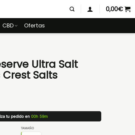
0,00
€
CBD
Ofertas
erve Ultra Salt
 Crest Salts
liza tu pedido en
00h 59m
TAMAÑO