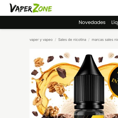
Saltar
al
contenido
Novedades
Lí
vaper y vapeo
/
Sales de nicotina
/
marcas sales ni