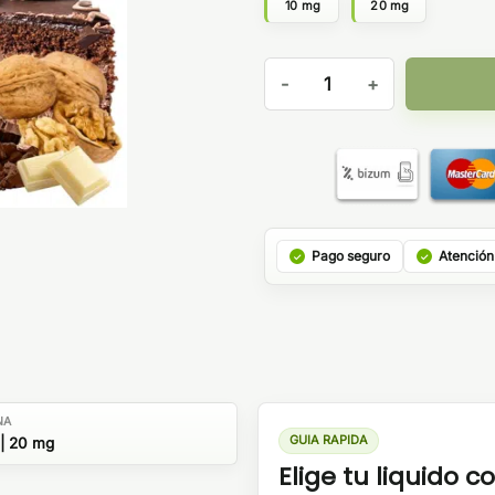
10 mg
20 mg
Don Juan Reserve Ultra Salt 1
Pago seguro
Atención
NA
GUIA RAPIDA
| 20 mg
Elige tu liquido co