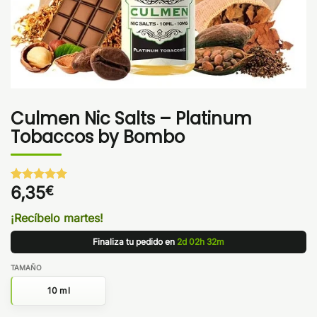
Culmen Nic Salts – Platinum
Tobaccos by Bombo
6,35
€
Valorado
1
con
5
de 5
en base a
¡Recíbelo martes!
valoración
de un
Finaliza tu pedido en
2d 02h 32m
cliente
TAMAÑO
10 ml