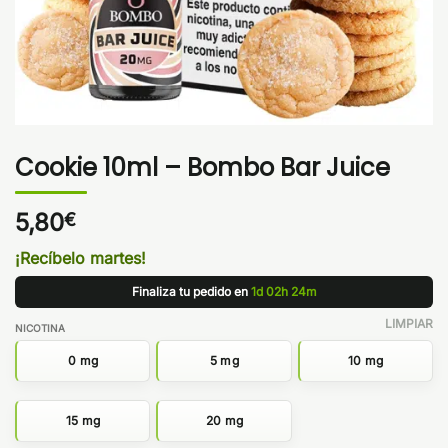
Cookie 10ml – Bombo Bar Juice
5,80
€
¡Recíbelo martes!
Finaliza tu pedido en
1d 02h 24m
LIMPIAR
NICOTINA
0 mg
5 mg
10 mg
15 mg
20 mg