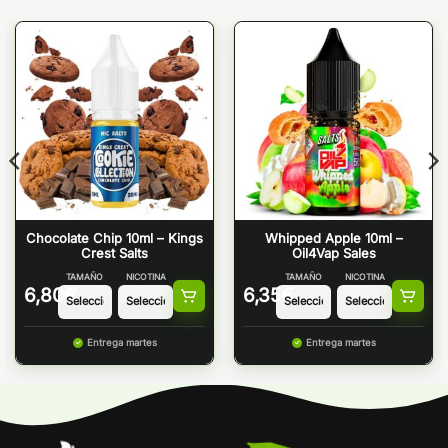
Chocolate Chip 10ml – Kings
Whipped Apple 10ml –
Crest Salts
Oil4Vap Sales
TAMAÑO
NICOTINA
TAMAÑO
NICOTINA
6,80
€
6,35
€
Entrega martes
Entrega martes