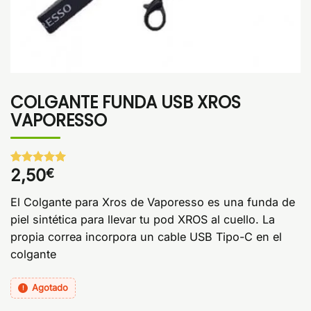
COLGANTE FUNDA USB XROS
VAPORESSO
2,50
€
Valorado
1
con
5
de 5
en base a
El Colgante para Xros de Vaporesso es una funda de
valoración
de un
piel sintética para llevar tu pod XROS al cuello. La
cliente
propia correa incorpora un cable USB Tipo-C en el
colgante
Agotado