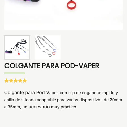
COLGANTE PARA POD-VAPER
Valorado
1
con
Colgante para Pod V
5
de 5
aper
, con clip de enganche rápido y
en base a
anillo de silicona adaptable para varios dispositivos de 20mm
valoración
de un
accesorio
a 35mm, un
muy práctico.
cliente