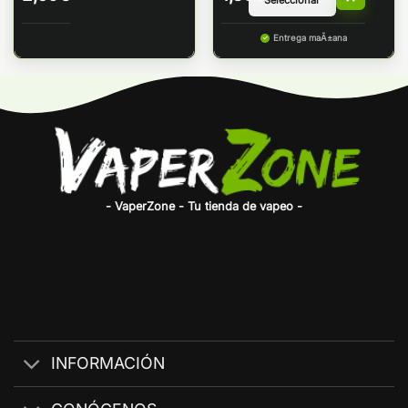
Entrega maÃ±ana
- VaperZone - Tu tienda de vapeo -
INFORMACIÓN