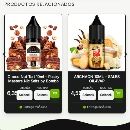
PRODUCTOS RELACIONADOS
Choco Nut Tart 10ml – Pastry
ARCHAON 10ML – SALES
Masters Nic Salts by Bombo
OIL4VAP
TAMAÑO
NICOTINA
TAMAÑO
NICOTINA
6,35
€
4,50
€
Entrega maÃ±ana
Entrega maÃ±ana