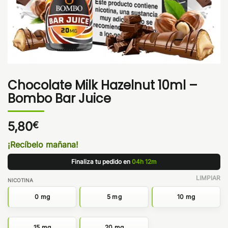
Chocolate Milk Hazelnut 10ml –
Bombo Bar Juice
5,80
€
¡Recíbelo mañana!
Finaliza tu pedido en
04h 12m
LIMPIAR
NICOTINA
0 mg
5 mg
10 mg
15 mg
20 mg