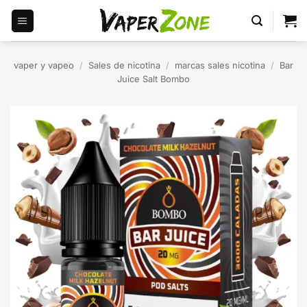
Saltar
al
contenido
vaper y vapeo
/
Sales de nicotina
/
marcas sales nicotina
/
Bar
Juice Salt Bombo