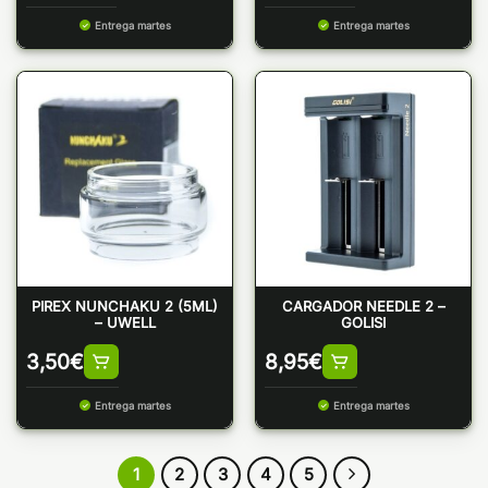
Entrega martes
Entrega martes
PIREX NUNCHAKU 2 (5ML)
CARGADOR NEEDLE 2 –
– UWELL
GOLISI
3,50
€
8,95
€
Entrega martes
Entrega martes
1
2
3
4
5