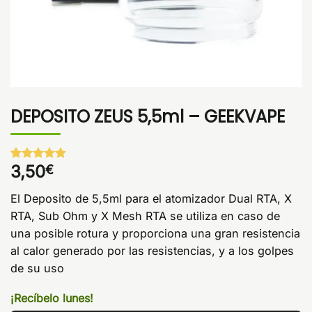
DEPOSITO ZEUS 5,5ml – GEEKVAPE
3,50
€
Valorado
1
con
5
de 5
en base a
El Deposito de 5,5ml para el atomizador Dual RTA, X
valoración
de un
RTA, Sub Ohm y X Mesh RTA se utiliza en caso de
cliente
una posible rotura y proporciona una gran resistencia
al calor generado por las resistencias, y a los golpes
de su uso
¡Recíbelo lunes!