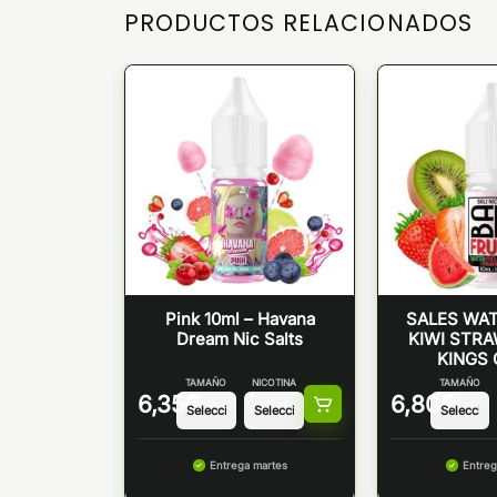
PRODUCTOS RELACIONADOS
PASSION
Pink 10ml – Havana
SALES WA
/10ml) –
Dream Nic Salts
KIWI STR
 NIC SALT
KINGS
TAMAÑO
NICOTINA
TAMAÑO
6,35
€
6,80
€
 martes
Entrega martes
Entreg