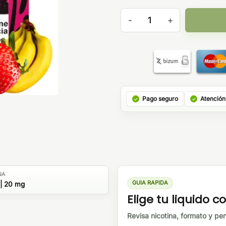
Banonino 10ml - Bengala Salt
Pago seguro
Atención
NA
GUIA RAPIDA
| 20 mg
Elige tu liquido co
Revisa nicotina, formato y perf