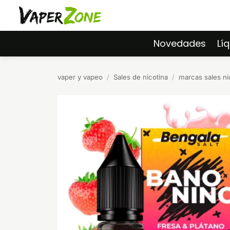
Saltar
al
contenido
Novedades
Lí
vaper y vapeo
/
Sales de nicotina
/
marcas sales ni