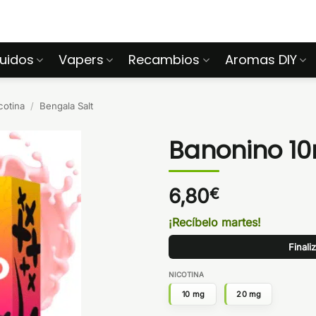
quidos
Vapers
Recambios
Aromas DIY
cotina
/
Bengala Salt
Banonino 10
6,80
€
¡Recíbelo martes!
Finali
NICOTINA
10 mg
20 mg