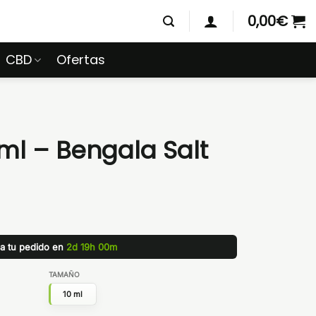
0,00
€
CBD
Ofertas
ml – Bengala Salt
za tu pedido en
2d 19h 00m
TAMAÑO
10 ml