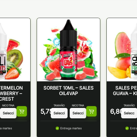
TERMELON
SORBET 10ML – SALES
SALES P
AWBERRY –
OIL4VAP
GUAVA – K
 CREST
NICOTINA
TAMAÑO
NICOTINA
TAMAÑO
5,75
€
6,80
€
a martes
Entrega martes
Entr