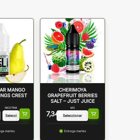
EAR MANGO
CHERIMOYA
INGS CREST
GRAPEFRUIT BERRIES
SALT – JUST JUICE
NICOTINA
MG
7,34
€
ega martes
Entrega martes