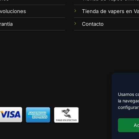
voluciones
Tienda de vapers en Va
rantía
Contacto
Usamos coo
la navegac
configurar
A