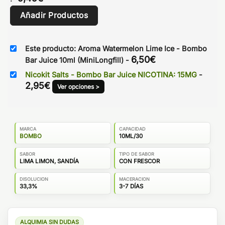
Añadir Productos
Este producto: Aroma Watermelon Lime Ice - Bombo
6,50
€
Bar Juice 10ml (MiniLongfill)
-
Nicokit Salts - Bombo Bar Juice NICOTINA: 15MG
-
2,95
€
Ver opciones >
MARCA
CAPACIDAD
BOMBO
10ML/30
SABOR
TIPO DE SABOR
LIMA LIMON, SANDÍA
CON FRESCOR
DISOLUCION
MACERACION
33,3%
3-7 DÍAS
ALQUIMIA SIN DUDAS