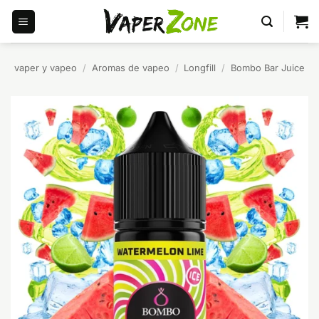
Saltar
al
contenido
vaper y vapeo
/
Aromas de vapeo
/
Longfill
/
Bombo Bar Juice