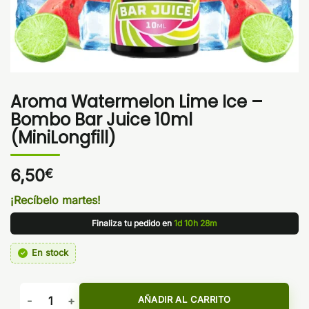
Aroma Watermelon Lime Ice –
Bombo Bar Juice 10ml
(MiniLongfill)
6,50
€
¡Recíbelo martes!
Finaliza tu pedido en
1d 10h 28m
En stock
Aroma Watermelon Lime Ice - Bombo Bar Juice 10ml (MiniLon
AÑADIR AL CARRITO