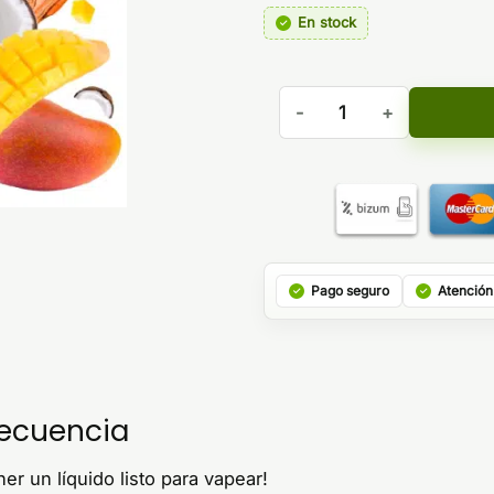
En stock
Aroma Watermelon Coconut 
Pago seguro
Atención
recuencia
r un líquido listo para vapear!