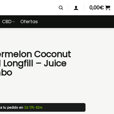
0,00
€
CBD
Ofertas
rmelon Coconut
ongfill – Juice
mbo
za tu pedido en
2d 17h 42m