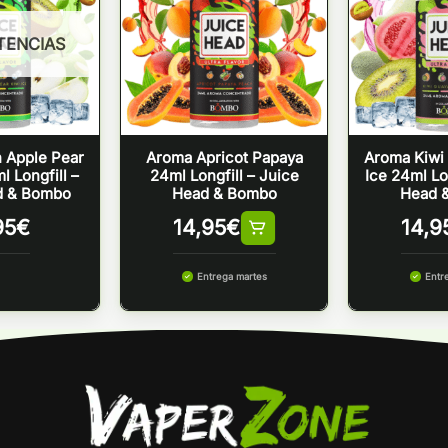
STENCIAS
 Apple Pear
Aroma Apricot Papaya
Aroma Kiwi
l Longfill –
24ml Longfill – Juice
Ice 24ml Lo
d & Bombo
Head & Bombo
Head 
95
€
14,95
€
14,9
Entrega martes
Entr