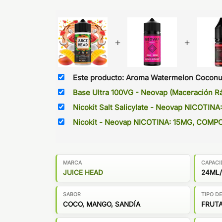
+
+
Este producto: Aroma Watermelon Coconu
Base Ultra 100VG - Neovap (Maceración R
Nicokit Salt Salicylate - Neovap NICOT
Nicokit - Neovap NICOTINA: 15MG, COM
MARCA
CAPACI
JUICE HEAD
24ML/
SABOR
TIPO D
COCO, MANGO, SANDÍA
FRUT