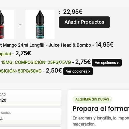
22,95
€
:
Añadir Productos
+
14,95
€
t Mango 24ml Longfill - Juice Head & Bombo
-
2,75
€
ápida)
-
2,75
€
INA: 15MG, COMPOSICIÓN: 25PG/75VG
-
Ver opciones >
2,50
€
POSICIÓN: 50PG/50VG
-
Ver opciones >
DAD
ALQUIMIA SIN DUDAS
120
Prepara el forma
E SABOR
En aromas y longfills, lo impor
AL
maceracion.