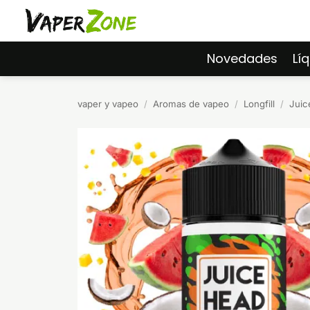
Saltar
al
contenido
Novedades
Lí
vaper y vapeo
/
Aromas de vapeo
/
Longfill
/
Juic