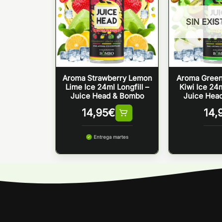
SIN EXI
Aroma Strawberry Lemon
Aroma Green
Lime Ice 24ml Longfill –
Kiwi Ice 24m
Juice Head & Bombo
Juice Hea
14,95
€
14,
Entrega martes