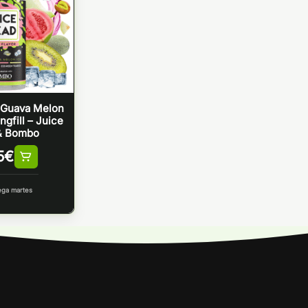
 Guava Melon
ngfill – Juice
& Bombo
5
€
ega martes