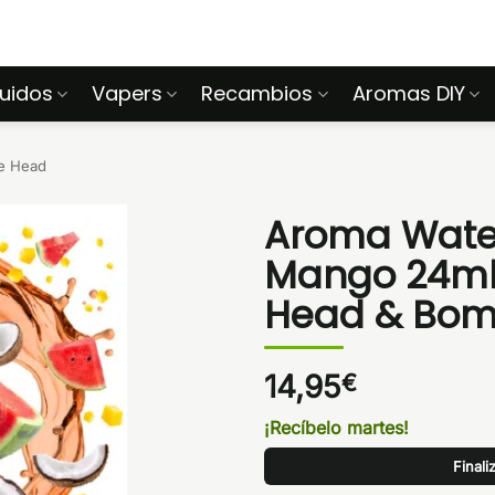
quidos
Vapers
Recambios
Aromas DIY
e Head
Aroma Wate
Mango 24ml L
Head & Bo
14,95
€
¡Recíbelo martes!
Finali