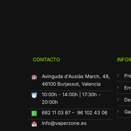
CONTACTO
INFO
Pr
Avinguda d'Ausiàs March, 48,
46100 Burjassot, Valencia
En
10:00h - 14:00h | 17:30h -
De
20:00h
Ga
682 11 03 87 – 96 102 43 06
info@vaperzone.es