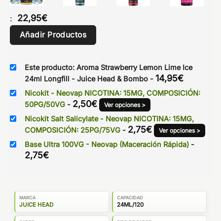
22,95
€
:
Añadir Productos
Este producto: Aroma Strawberry Lemon Lime Ice
14,95
€
24ml Longfill - Juice Head & Bombo
-
Nicokit - Neovap NICOTINA: 15MG, COMPOSICIÓN:
2,50
€
50PG/50VG
-
Ver opciones >
Nicokit Salt Salicylate - Neovap NICOTINA: 15MG,
2,75
€
COMPOSICIÓN: 25PG/75VG
-
Ver opciones >
Base Ultra 100VG - Neovap (Maceración Rápida)
-
2,75
€
MARCA
CAPACIDAD
JUICE HEAD
24ML/120