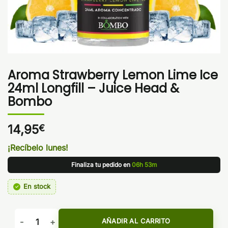
Aroma Strawberry Lemon Lime Ice
24ml Longfill – Juice Head &
Bombo
14,95
€
¡Recíbelo lunes!
Finaliza tu pedido en
06h 53m
En stock
Aroma Strawberry Lemon Lime Ice 24ml Longfill - Juice He
AÑADIR AL CARRITO