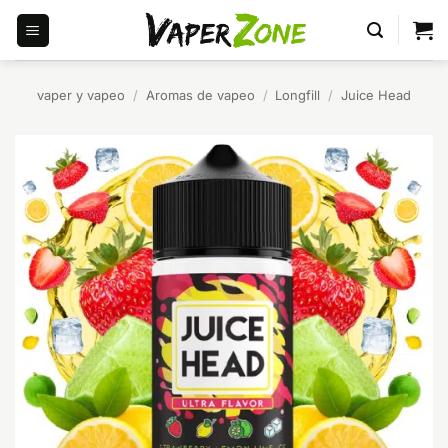
Saltar
al
contenido
vaper y vapeo
/
Aromas de vapeo
/
Longfill
/
Juice Head