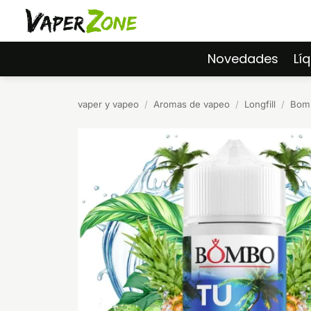
Saltar
al
contenido
Novedades
Lí
vaper y vapeo
/
Aromas de vapeo
/
Longfill
/
Bomb