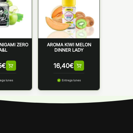
NIGAMI ZERO
AROMA KIWI MELON
A&L
DINNER LADY
5
€
16,40
€
ega lunes
Entrega lunes