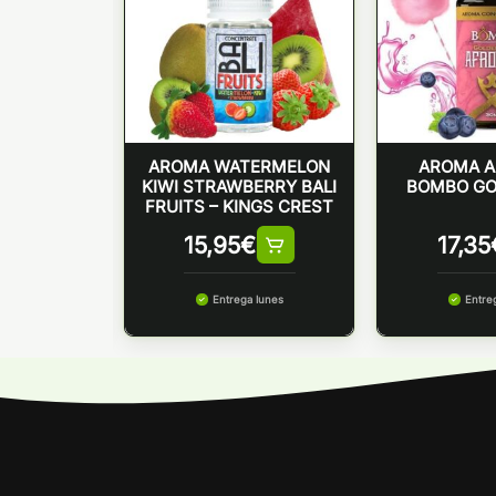
TENCIAS
ERMELON
AROMA WATERMELON
AROMA A
NER LADY
KIWI STRAWBERRY BALI
BOMBO GO
FRUITS – KINGS CREST
0
€
15,95
€
17,35
Entrega lunes
Entre