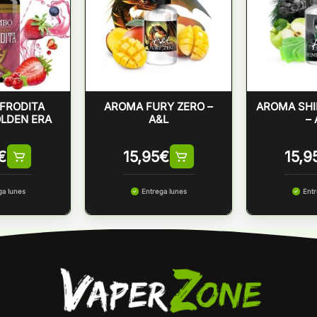
FRODITA
AROMA FURY ZERO –
AROMA SHI
LDEN ERA
A&L
– 
€
15,95
€
15,9
ga lunes
Entrega lunes
Entr