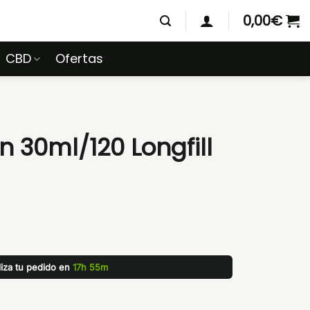
0,00
€
CBD
Ofertas
 30ml/120 Longfill
liza tu pedido en
17h 55m