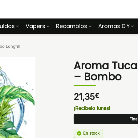
quidos
Vapers
Recambios
Aromas DIY
o Longfill
Aroma Tucan
– Bombo
21,35
€
¡Recíbelo lunes!
Fina
En stock