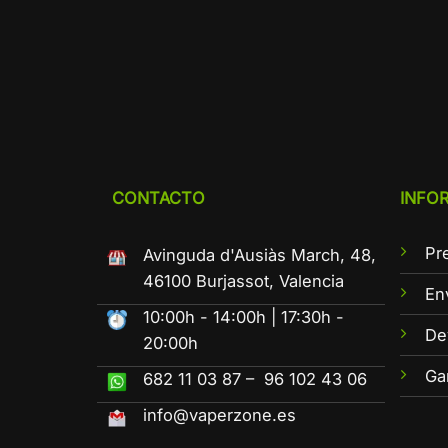
CONTACTO
INFO
Pr
Avinguda d'Ausiàs March, 48,
46100 Burjassot, Valencia
En
10:00h - 14:00h | 17:30h -
De
20:00h
Ga
682 11 03 87 – 96 102 43 06
info@vaperzone.es