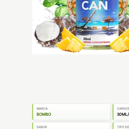
MARCA
CAPACI
BOMBO
30ML/
SABOR
TIPO D