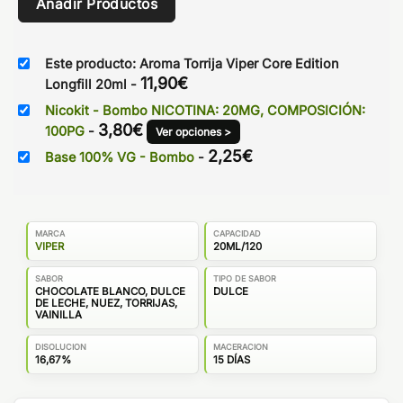
Añadir Productos
Este producto: Aroma Torrija Viper Core Edition
11,90
€
Longfill 20ml
-
Nicokit - Bombo NICOTINA: 20MG, COMPOSICIÓN:
3,80
€
100PG
-
Ver opciones >
2,25
€
Base 100% VG - Bombo
-
MARCA
CAPACIDAD
VIPER
20ML/120
SABOR
TIPO DE SABOR
CHOCOLATE BLANCO, DULCE
DULCE
DE LECHE, NUEZ, TORRIJAS,
VAINILLA
DISOLUCION
MACERACION
16,67%
15 DÍAS