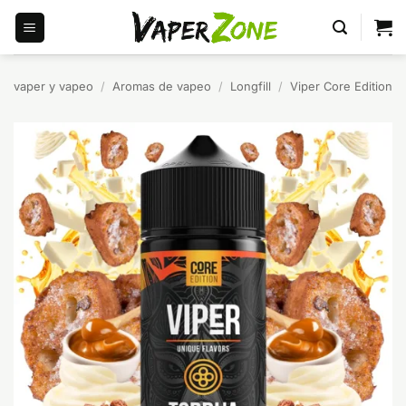
Saltar
al
contenido
vaper y vapeo
/
Aromas de vapeo
/
Longfill
/
Viper Core Edition