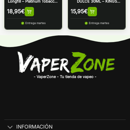
Longfill – Platinum Tobaccos
DULCE 30ML – KINGS
by Bombo
CREST
18,95
€
15,95
€
Entrega martes
Entrega martes
- VaperZone - Tu tienda de vapeo -
INFORMACIÓN