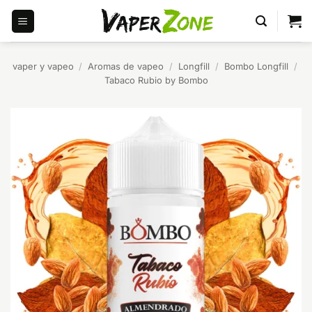
Saltar
al
contenido
vaper y vapeo
/
Aromas de vapeo
/
Longfill
/
Bombo Longfill
/
Tabaco Rubio by Bombo