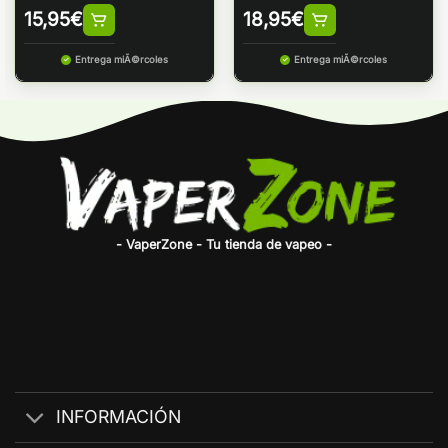
15,95
€
18,95
€
Entrega miÃ©rcoles
Entrega miÃ©rcoles
- VaperZone - Tu tienda de vapeo -
INFORMACIÓN