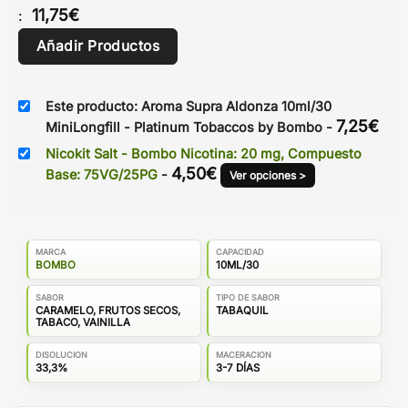
11,75
€
:
Añadir Productos
Este producto: Aroma Supra Aldonza 10ml/30
7,25
€
MiniLongfill - Platinum Tobaccos by Bombo
-
Nicokit Salt - Bombo Nicotina: 20 mg, Compuesto
4,50
€
Base: 75VG/25PG
-
Ver opciones >
MARCA
CAPACIDAD
BOMBO
10ML/30
SABOR
TIPO DE SABOR
CARAMELO, FRUTOS SECOS,
TABAQUIL
TABACO, VAINILLA
DISOLUCION
MACERACION
33,3%
3-7 DÍAS