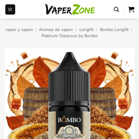
Saltar
al
contenido
vaper y vapeo
/
Aromas de vapeo
/
Longfill
/
Bombo Longfill
/
Platinum Tobaccos by Bombo