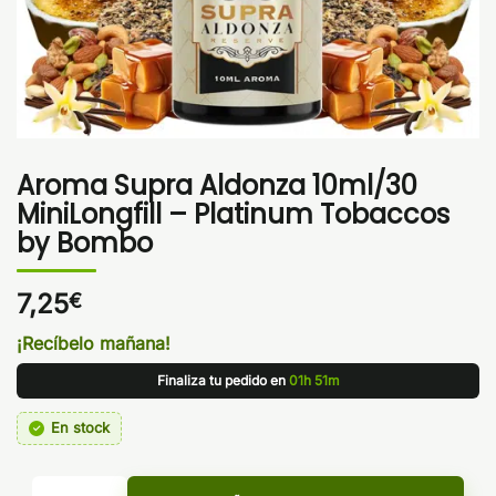
Aroma Supra Aldonza 10ml/30
MiniLongfill – Platinum Tobaccos
by Bombo
7,25
€
¡Recíbelo mañana!
Finaliza tu pedido en
01h 51m
En stock
Aroma Supra Aldonza 10ml/30 MiniLongfill - Platinum Toba