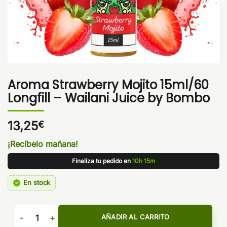
Aroma Strawberry Mojito 15ml/60
Longfill – Wailani Juice by Bombo
13,25
€
¡Recíbelo mañana!
Finaliza tu pedido en
10h 15m
En stock
Aroma Strawberry Mojito 15ml/60 Longfill - Wailani Juice b
AÑADIR AL CARRITO