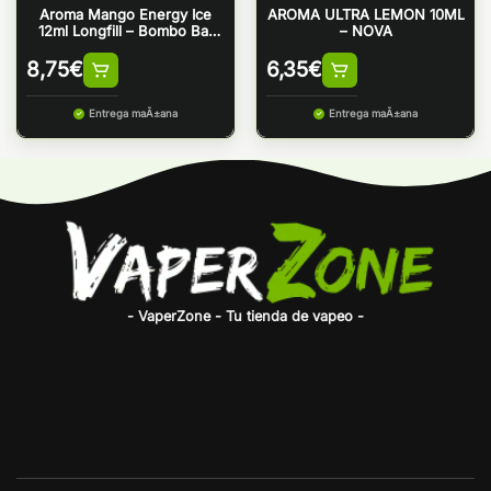
Aroma Mango Energy Ice
AROMA ULTRA LEMON 10ML
12ml Longfill – Bombo Bar
– NOVA
Juice
8,75
€
6,35
€
Entrega maÃ±ana
Entrega maÃ±ana
- VaperZone - Tu tienda de vapeo -