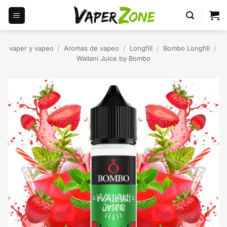
Saltar
al
contenido
vaper y vapeo
/
Aromas de vapeo
/
Longfill
/
Bombo Longfill
/
Wailani Juice by Bombo