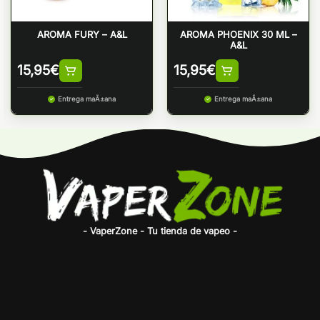
AROMA FURY – A&L
AROMA PHOENIX 30 ML –
A&L
15,95
€
15,95
€
Entrega maÃ±ana
Entrega maÃ±ana
- VaperZone - Tu tienda de vapeo -