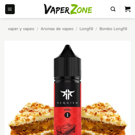
Saltar
al
contenido
vaper y vapeo
/
Aromas de vapeo
/
Longfill
/
Bombo Longfill