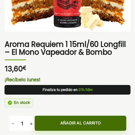
Aroma Requiem 1 15ml/60 Longfill
– El Mono Vapeador & Bombo
13,60
€
¡Recíbelo lunes!
Finaliza tu pedido en
01h 58m
En stock
Aroma Requiem 1 15ml/60 Longfill - El Mono Vapeador & Bo
AÑADIR AL CARRITO