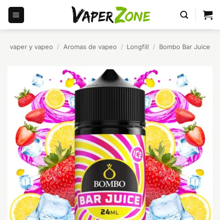
Saltar
al
contenido
vaper y vapeo
/
Aromas de vapeo
/
Longfill
/
Bombo Bar Juice