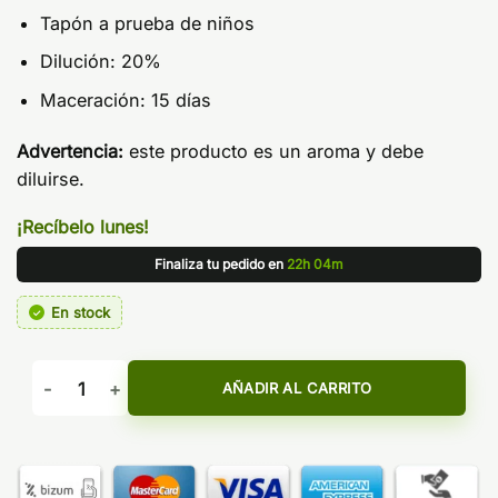
Tapón a prueba de niños
Dilución: 20%
Maceración: 15 días
Advertencia:
este producto es un aroma y debe
diluirse.
¡Recíbelo lunes!
Finaliza tu pedido en
22h 04m
En stock
Aroma Pink Lemonade Ice 24ml Longfill - Bar Juice by Bomb
AÑADIR AL CARRITO