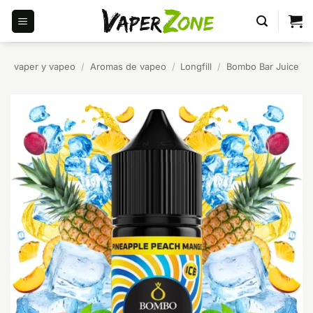
Saltar
al
contenido
vaper y vapeo
/
Aromas de vapeo
/
Longfill
/
Bombo Bar Juice