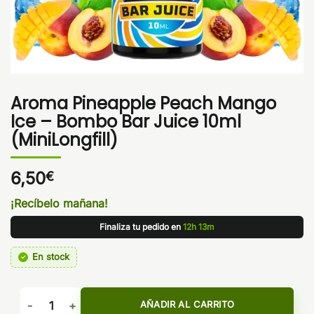
Aroma Pineapple Peach Mango
Ice – Bombo Bar Juice 10ml
(MiniLongfill)
6,50
€
¡Recíbelo mañana!
Finaliza tu pedido en
12h 13m
En stock
Aroma Pineapple Peach Mango Ice - Bombo Bar Juice 10ml (M
AÑADIR AL CARRITO