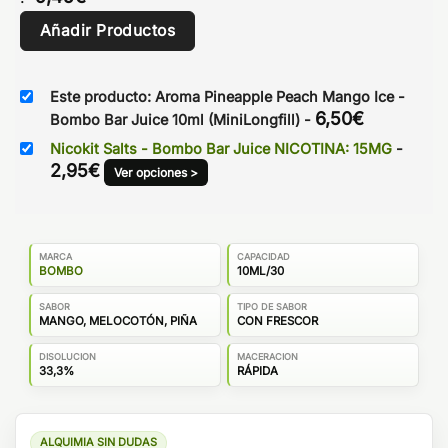
Añadir Productos
Este producto: Aroma Pineapple Peach Mango Ice -
6,50
€
Bombo Bar Juice 10ml (MiniLongfill)
-
Nicokit Salts - Bombo Bar Juice NICOTINA: 15MG
-
2,95
€
Ver opciones >
MARCA
CAPACIDAD
BOMBO
10ML/30
SABOR
TIPO DE SABOR
MANGO, MELOCOTÓN, PIÑA
CON FRESCOR
DISOLUCION
MACERACION
33,3%
RÁPIDA
ALQUIMIA SIN DUDAS